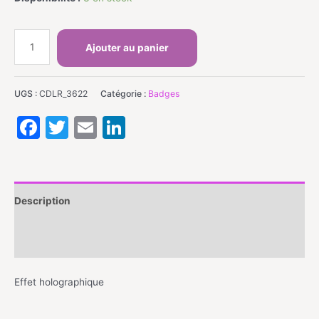
quantité
Ajouter au panier
de
UGS :
CDLR_3622
Catégorie :
Badges
Badge
Facebook
Twitter
Email
LinkedIn
épingle
32mm
-
Description
Corbeau
Informations complémentaires
fond
bleu
Effet holographique