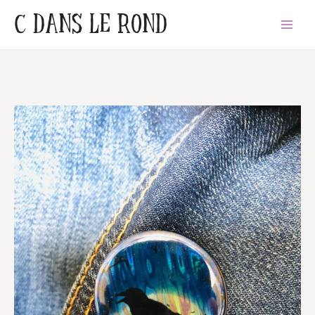
Aller
C DANS LE ROND
Main
au
Menu
contenu