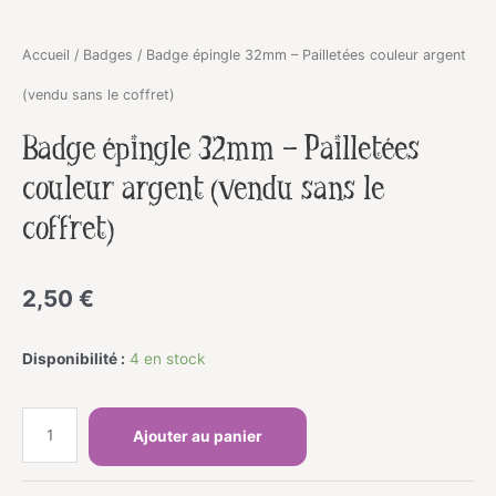
Accueil
/
Badges
/ Badge épingle 32mm – Pailletées couleur argent
(vendu sans le coffret)
Badge épingle 32mm – Pailletées
couleur argent (vendu sans le
coffret)
2,50
€
Disponibilité :
4 en stock
quantité
Ajouter au panier
de