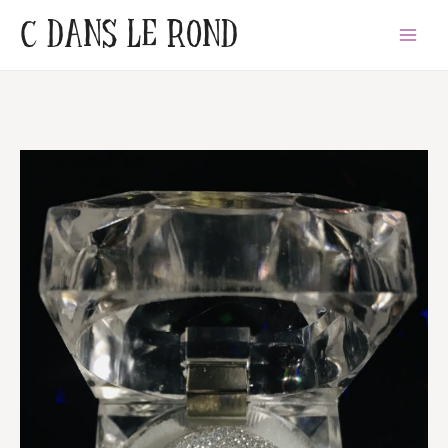
Aller
C DANS LE ROND
Main
au
Menu
contenu