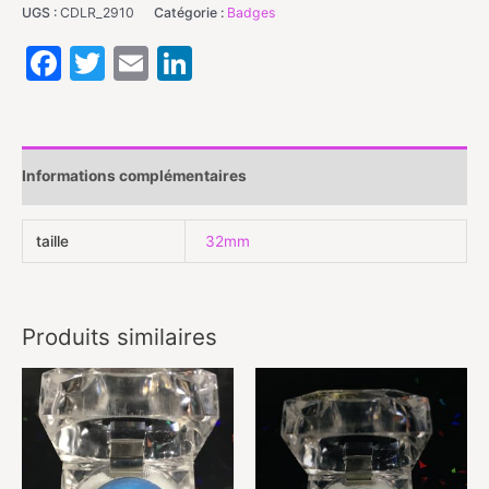
UGS :
CDLR_2910
Catégorie :
Badges
Badge
Facebook
Twitter
Email
LinkedIn
épingle
32mm
-
Informations complémentaires
Pailletées
couleur
taille
32mm
argent
(vendu
Produits similaires
sans
le
coffret)