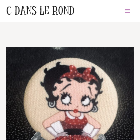
Aller
C DANS LE ROND
Main
au
Menu
contenu